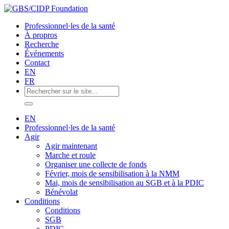
Professionnel·les de la santé
À propros
Recherche
Événements
Contact
EN
FR
EN
Professionnel·les de la santé
Agir
Agir maintenant
Marche et roule
Organiser une collecte de fonds
Février, mois de sensibilisation à la NMM
Mai, mois de sensibilisation au SGB et à la PDIC
Bénévolat
Conditions
Conditions
SGB
PDIC