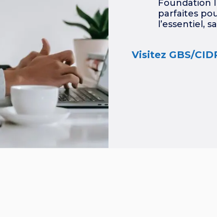
Foundation I
parfaites pou
l’essentiel, 
Visitez GBS/CID